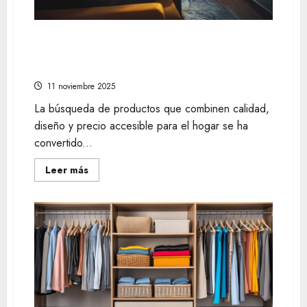
cómo encontrar las mejores ofertas en
línea para equipar tu hogar y estilo de
vida
11 noviembre 2025
La búsqueda de productos que combinen calidad,
diseño y precio accesible para el hogar se ha
convertido...
Leer
Leer más
más
acerca
de
cómo
encontrar
las
mejores
ofertas
en
línea
para
equipar
tu
hogar