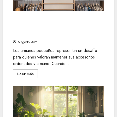
y
estilo
de
vida
Aprovecha al máximo tus accesorios:
cómo organizar armarios pequeños de
forma eficiente con organizadores de
cinturones
5 agosto 2025
Los armarios pequeños representan un desafío
para quienes valoran mantener sus accesorios
ordenados y a mano. Cuando...
Leer
Leer más
más
acerca
de
Aprovecha
al
máximo
tus
accesorios:
cómo
organizar
armarios