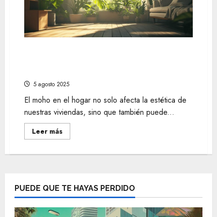
pequeños
de
forma
eficiente
con
organizadores
de
cinturones
5 Reparaciones esenciales para
filtraciones: Qué hacer si tienes moho en
casa
5 agosto 2025
El moho en el hogar no solo afecta la estética de
nuestras viviendas, sino que también puede...
Leer
Leer más
más
acerca
de
5
Reparaciones
esenciales
para
filtraciones:
PUEDE QUE TE HAYAS PERDIDO
Qué
hacer
si
tienes