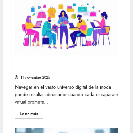
evolución
de
la
vida
en
la
sociedad
moderna
a
través
de
festivales
y
mercados
artesanales
Cómo encontrar las mejores tiendas
online de moda para cada estilo personal
11 noviembre 2025
Navegar en el vasto universo digital de la moda
puede resultar abrumador cuando cada escaparate
virtual promete...
Leer
Leer más
más
acerca
de
Cómo