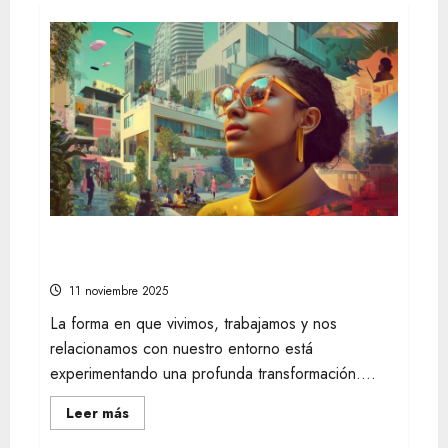
Descubre las tendencias en estilo de vida
que están marcando el camino a seguir
11 noviembre 2025
La forma en que vivimos, trabajamos y nos
relacionamos con nuestro entorno está
experimentando una profunda transformación....
Leer
Leer más
más
acerca