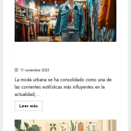
compactos
elegantes
y
funcionales
Explora las tendencias en tiendas online
de moda urbana para renovar tu
guardarropa
11 noviembre 2025
La moda urbana se ha consolidado como una de
las corrientes estilísticas más influyentes en la
actualidad,...
Leer
Leer más
más
acerca
de
Explora
las
tendencias