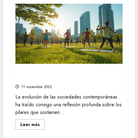
de
Descubre
las
tendencias
en
estilo
de
vida
que
están
marcando
el
camino
a
seguir
Comprender la relevancia del bienestar
en la sociedad moderna
11 noviembre 2025
La evolución de las sociedades contemporáneas
ha traído consigo una reflexión profunda sobre los
pilares que sostienen...
Leer
Leer más
más
acerca
de