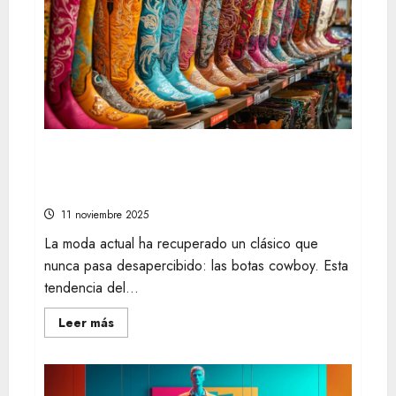
esenciales
para
una
moda
sostenible
y
chic
Dónde encontrar las mejores ofertas en
línea de compras para tendencias de
moda como botas cowboy
11 noviembre 2025
La moda actual ha recuperado un clásico que
nunca pasa desapercibido: las botas cowboy. Esta
tendencia del...
Leer
Leer más
más
acerca
de
Dónde
encontrar