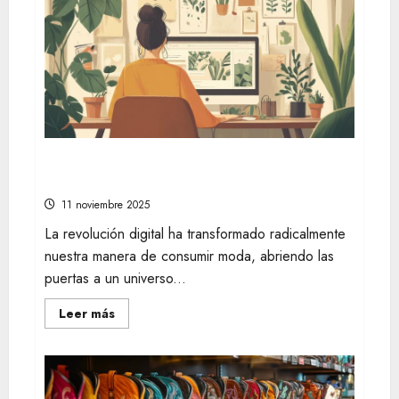
en
tiendas
online
de
moda
urbana
para
renovar
tu
guardarropa
Descubre tiendas online esenciales para
una moda sostenible y chic
11 noviembre 2025
La revolución digital ha transformado radicalmente
nuestra manera de consumir moda, abriendo las
puertas a un universo...
Leer
Leer más
más
acerca
de
Descubre
tiendas
online