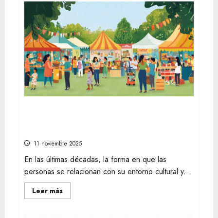
Comprender
la
relevancia
del
bienestar
en
la
sociedad
moderna
La evolución de la vida en la sociedad
moderna a través de festivales y
mercados artesanales
11 noviembre 2025
En las últimas décadas, la forma en que las
personas se relacionan con su entorno cultural y...
Leer
Leer más
más
acerca
de
La