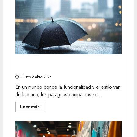
encontrar
las
mejores
tiendas
online
de
moda
para
cada
estilo
personal
Descubre cómo elegir paraguas
compactos elegantes y funcionales
11 noviembre 2025
En un mundo donde la funcionalidad y el estilo van
de la mano, los paraguas compactos se...
Leer
Leer más
más
acerca
de
Descubre
cómo
elegir
paraguas