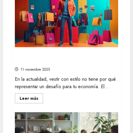
las
mejores
ofertas
en
línea
de
compras
para
tendencias
de
moda
como
botas
cowboy
Descubre las mejores ofertas en moda
masculina y ahorra en tus compras
11 noviembre 2025
En la actualidad, vestir con estilo no tiene por qué
representar un desafío para tu economía. El...
Leer
Leer más
más
acerca
de
Descubre
las
mejores
ofertas
en