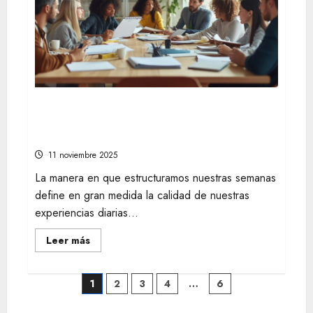
moda
masculina
y
ahorra
en
tus
compras
Cómo mejorar tu estilo de vida y
sociedad a través de la planificación
estratégica semanal
11 noviembre 2025
La manera en que estructuramos nuestras semanas
define en gran medida la calidad de nuestras
experiencias diarias...
Leer
Leer más
más
acerca
de
Cómo
Paginación
1
2
3
4
…
6
mejorar
tu
estilo