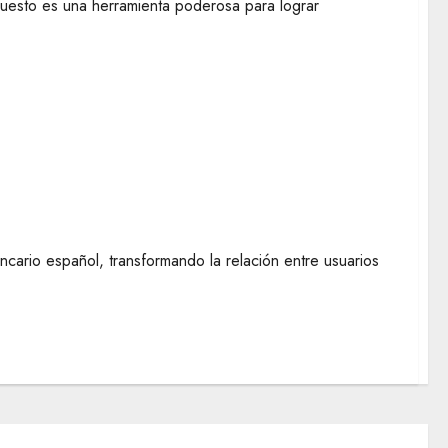
puesto es una herramienta poderosa para lograr
 ¿Qué ofrecen los bancos tradicionales frente
cario español, transformando la relación entre usuarios