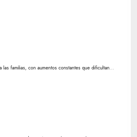
nan para disminuir el coste de alquiler
 las familias, con aumentos constantes que dificultan...
ntereses de tus deudas financieras