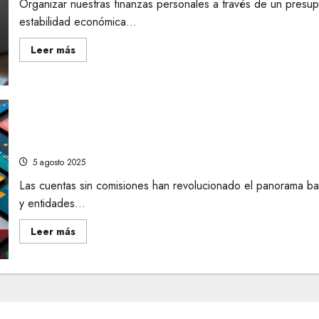
Organizar nuestras finanzas personales a través de un presu
el
coste
estabilidad económica...
de
alquiler
Leer
Leer más
más
acerca
de
Elabora
un
presupuesto
mensual
Comparativa de cuentas sin comisiones en España:
simple
y
a los digitales?
reduce
intereses
5 agosto 2025
de
tus
Las cuentas sin comisiones han revolucionado el panorama ban
deudas
financieras
y entidades...
Leer
Leer más
más
acerca
de
Comparativa
de
cuentas
sin
comisiones