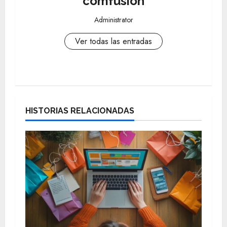
comfusion
Administrator
Ver todas las entradas
N
a
HISTORIAS RELACIONADAS
v
e
g
a
c