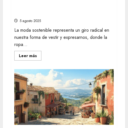
Sostenibilidad con carácter: Trucos para
combinar ropa de segunda mano con
estilo en cualquier temporada
5 agosto 2025
La moda sostenible representa un giro radical en
nuestra forma de vestir y expresarnos, donde la
ropa...
Leer
Leer más
más
acerca
de
Sostenibilidad
con
carácter:
Trucos
para
combinar
ropa
de
segunda
mano
con
estilo
en
cualquier
temporada