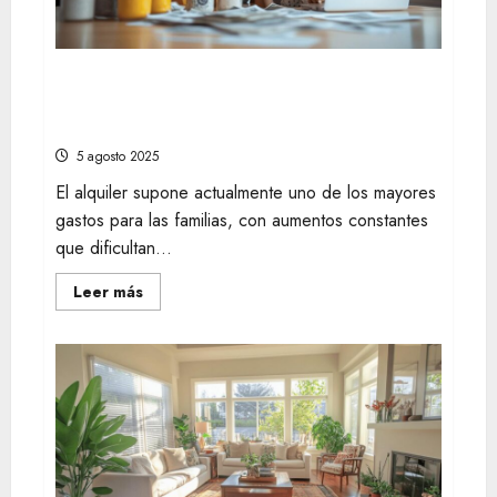
una
Vivienda
Turística
Ahorro familiar: retos y herramientas que
sí funcionan para disminuir el coste de
alquiler
5 agosto 2025
El alquiler supone actualmente uno de los mayores
gastos para las familias, con aumentos constantes
que dificultan...
Leer
Leer más
más
acerca
de
Ahorro
familiar:
retos
y
herramientas
que
sí
funcionan
para
disminuir