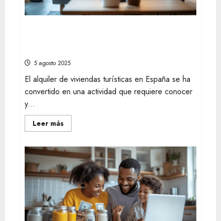
cuándo
tu
empresa
lo
El ABC del Registro de Viajeros: Aspectos
necesita
Clave para Alquilar Legalmente una
para
una
Vivienda Turística
transición
efectiva
5 agosto 2025
El alquiler de viviendas turísticas en España se ha
convertido en una actividad que requiere conocer
y...
Leer
Leer más
más
acerca
de
El
ABC
del
Registro
de
Viajeros:
Aspectos
Clave
para
Alquilar
Legalmente