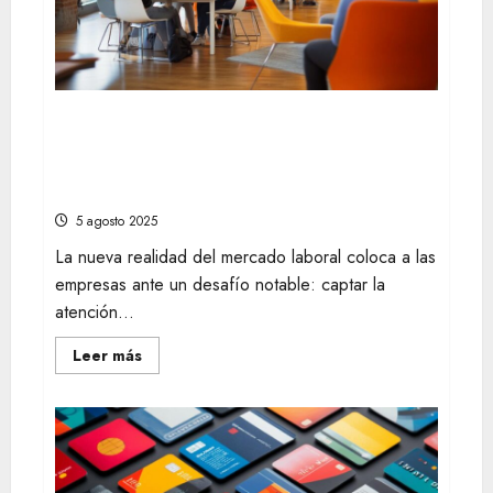
de
tus
deudas
financieras
Del contenido a la contratación: Cómo
atraer talento joven con recursos
limitados destacando tu cultura
empresarial
5 agosto 2025
La nueva realidad del mercado laboral coloca a las
empresas ante un desafío notable: captar la
atención...
Leer
Leer más
más
acerca
de
Del
contenido
a
la
contratación: