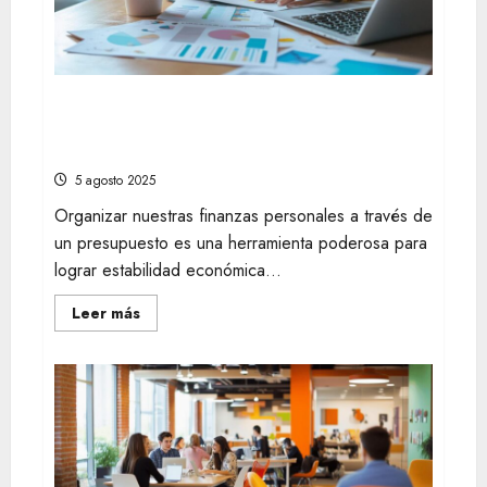
el
precio:
Guía
para
anuncios
inmobiliarios
que
Elabora un presupuesto mensual simple y
captan
reduce intereses de tus deudas
compradores
financieras
5 agosto 2025
Organizar nuestras finanzas personales a través de
un presupuesto es una herramienta poderosa para
lograr estabilidad económica...
Leer
Leer más
más
acerca
de
Elabora
un
presupuesto
mensual
simple
y
reduce
intereses