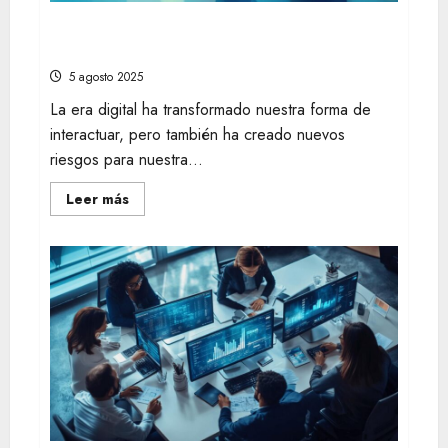
escalada
7 estrategias efectivas: cómo proteger
tus datos personales en redes sociales
5 agosto 2025
La era digital ha transformado nuestra forma de
interactuar, pero también ha creado nuevos
riesgos para nuestra...
Leer
Leer más
más
acerca
de
7
estrategias
efectivas:
cómo
proteger
tus
datos
personales
en
redes
sociales