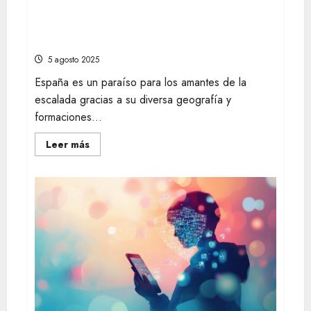
Descubre los mejores lugares de España
ideales para escapadas de fin de semana
de escalada
5 agosto 2025
España es un paraíso para los amantes de la
escalada gracias a su diversa geografía y
formaciones...
Leer
Leer más
más
acerca
de
Descubre
los
mejores
lugares
de
España
ideales
para
escapadas
de
fin
de
semana
de