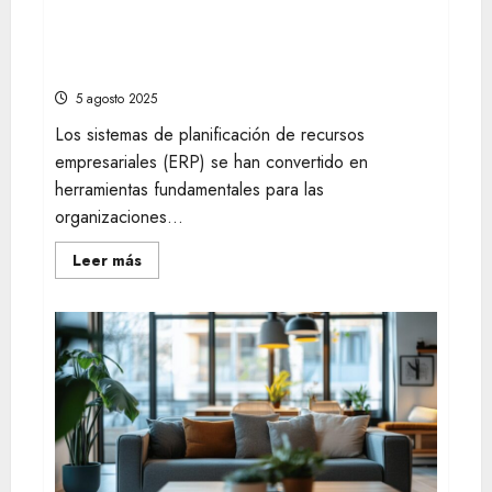
Preparando a tu equipo para el futuro:
Qué es un ERP y cuándo tu empresa lo
necesita para una transición efectiva
5 agosto 2025
Los sistemas de planificación de recursos
empresariales (ERP) se han convertido en
herramientas fundamentales para las
organizaciones...
Leer
Leer más
más
acerca
de
Preparando
a
tu
equipo
para
el
futuro:
Qué
es
un
ERP
y