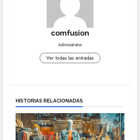
comfusion
Administrator
Ver todas las entradas
N
a
HISTORIAS RELACIONADAS
v
e
g