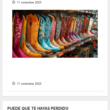
11 noviembre 2025
d
a
s
Dónde encontrar las mejores ofertas
en línea de compras para tendencias
de moda como botas cowboy
11 noviembre 2025
PUEDE QUE TE HAYAS PERDIDO