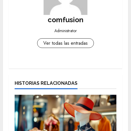
comfusion
Administrator
Ver todas las entradas
N
a
HISTORIAS RELACIONADAS
v
e
g
a